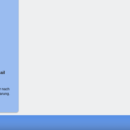
ail
r nach
barung.